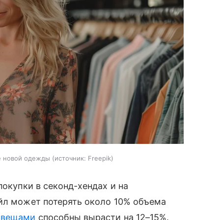
е новой одежды
источник:
Freepik
покупки в секонд-хендах и на
ейл может потерять около 10% объема
 вещами
способны вырасти на 12–15%.