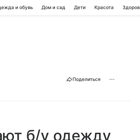
ежда и обувь
Дом и сад
Дети
Красота
Здоров
Поделиться
ают б/у одежду