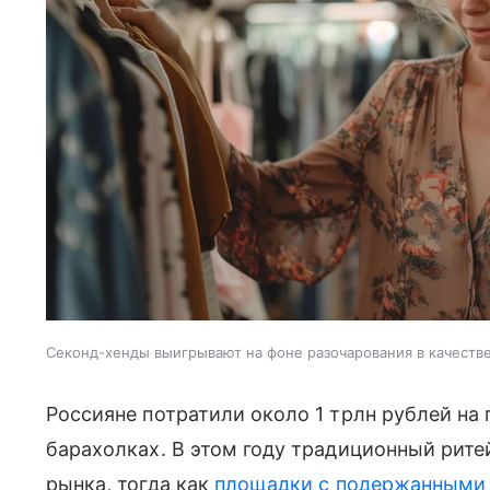
Секонд-хенды выигрывают на фоне разочарования в качеств
Россияне потратили около 1 трлн рублей на 
барахолках. В этом году традиционный рит
рынка, тогда как
площадки с подержанными