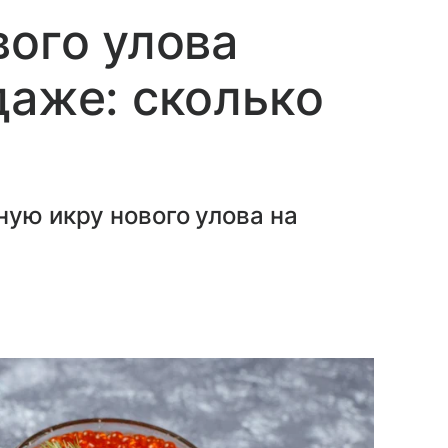
вого улова
даже: сколько
ную икру нового улова на