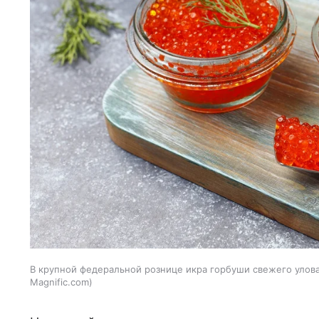
В крупной федеральной рознице икра горбуши свежего улова 
Magnific.com