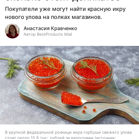
Покупатели уже могут найти красную икру
нового улова на полках магазинов.
Анастасия Кравченко
Автор BestProducts Mail
В крупной федеральной рознице икра горбуши свежего улова
стоит около 15,8 тыс. рублей за килограмм
источник: