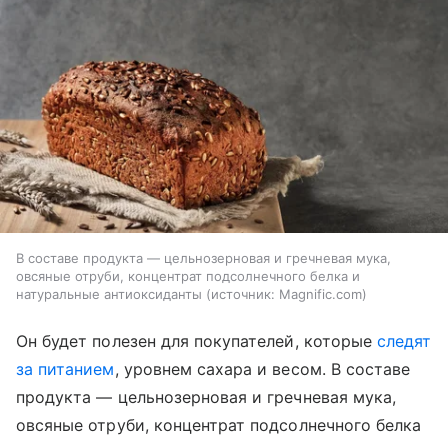
В составе продукта — цельнозерновая и гречневая мука,
овсяные отруби, концентрат подсолнечного белка и
натуральные антиоксиданты
источник:
Magnific.com
Он будет полезен для покупателей, которые
следят
за питанием
, уровнем сахара и весом. В составе
продукта — цельнозерновая и гречневая мука,
овсяные отруби, концентрат подсолнечного белка