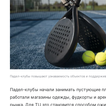
Падел-клубы повышают узнаваемость объектов и поддержи
Падел-клубы начали занимать пустующие пл
работали магазины одежды, фудкорты и аре
рынка. Для ТЦ это становится способом ожи