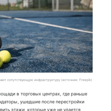
вают сопутствующую инфраструктуру
источник:
Freepik
ощади в торговых центрах, где раньше
ндаторы, ушедшие после перестройки
вить этажи, которые уже не удается