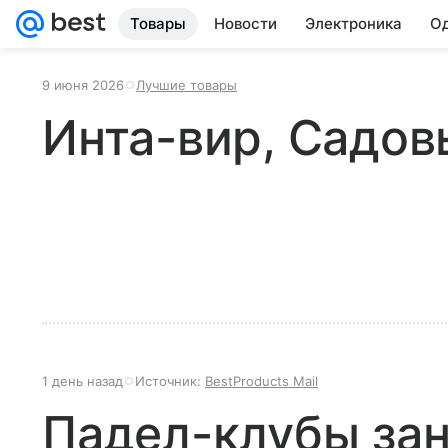
Товары
Новости
Электроника
Од
9 июня 2026
Лучшие товары
Инта-вир, Садов
1 день назад
Источник:
BestProducts Mail
Падел-клубы за