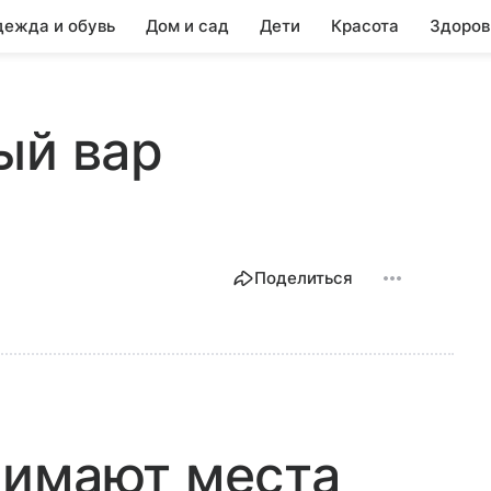
ежда и обувь
Дом и сад
Дети
Красота
Здоров
ый вар
Поделиться
нимают места