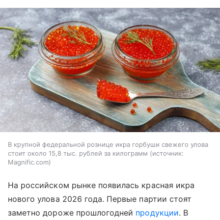
В крупной федеральной рознице икра горбуши свежего улова
стоит около 15,8 тыс. рублей за килограмм
источник:
Magnific.com
На российском рынке появилась красная икра
нового улова 2026 года. Первые партии стоят
заметно дороже прошлогодней
продукции
. В