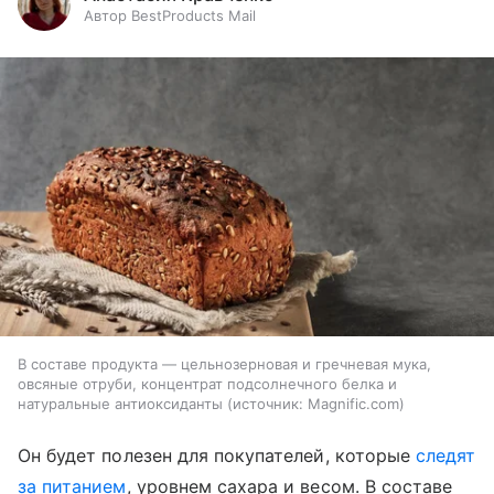
Автор BestProducts Mail
В составе продукта — цельнозерновая и гречневая мука,
овсяные отруби, концентрат подсолнечного белка и
натуральные антиоксиданты
источник:
Magnific.com
Он будет полезен для покупателей, которые
следят
за питанием
, уровнем сахара и весом. В составе