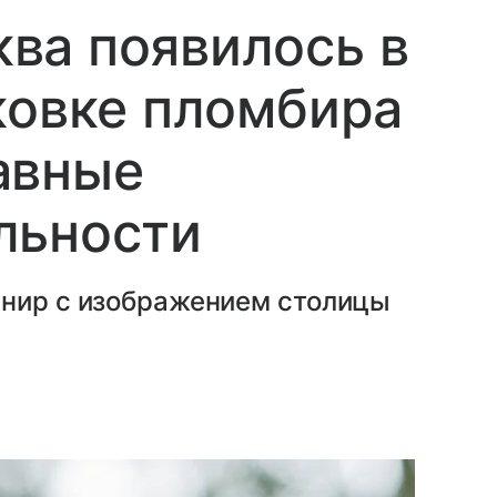
ва появилось в
ковке пломбира
авные
льности
енир с изображением столицы
.