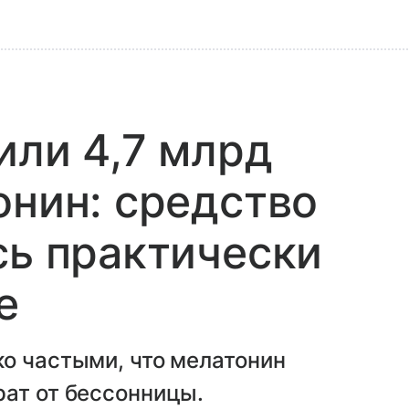
или 4,7 млрд
онин: средство
сь практически
е
о частыми, что мелатонин
рат от бессонницы.