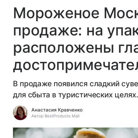
Мороженое Моск
продаже: на упа
расположены гл
достопримечате
В продаже появился сладкий сув
для сбыта в туристических целях
Анастасия Кравченко
Автор BestProducts Mail