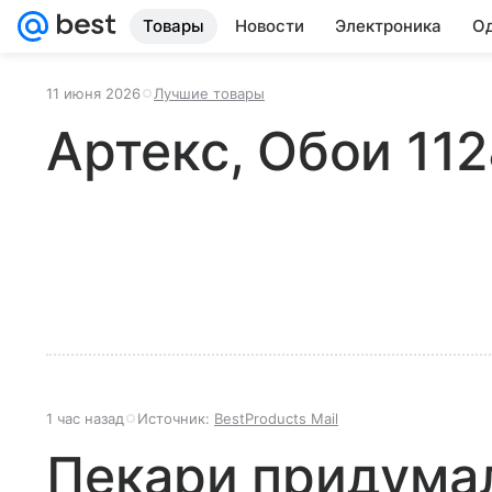
Товары
Новости
Электроника
Од
11 июня 2026
Лучшие товары
Артекс, Обои 11
1 час назад
Источник:
BestProducts Mail
Пекари придумал