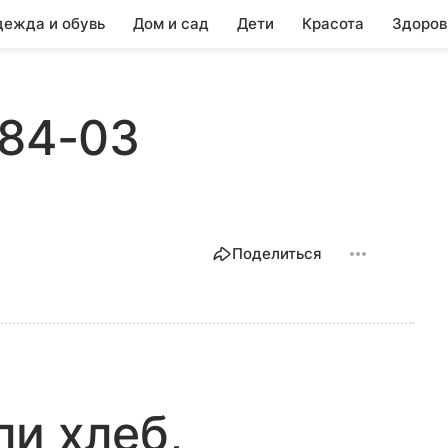
ежда и обувь
Дом и сад
Дети
Красота
Здоров
284-03
Поделиться
и хлеб,