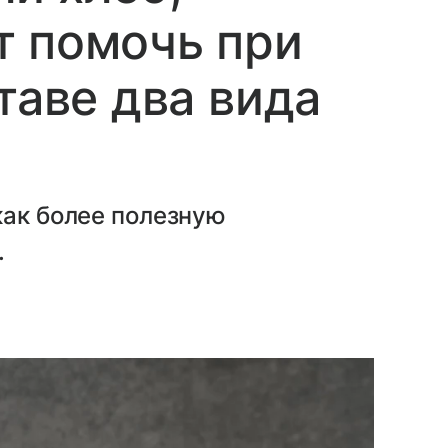
т помочь при
таве два вида
как более полезную
.