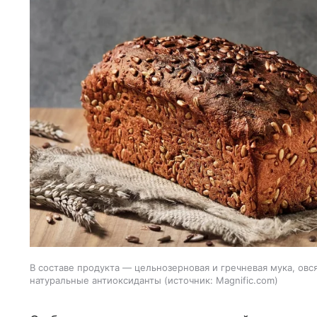
В составе продукта — цельнозерновая и гречневая мука, овс
натуральные антиоксиданты
источник:
Magnific.com