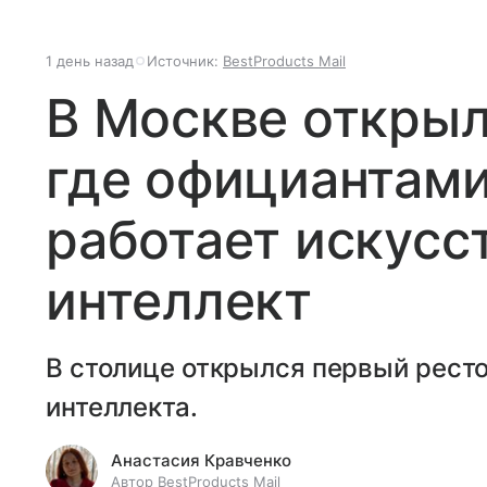
1 день назад
Источник:
BestProducts Mail
В Москве открыл
где официантами
работает искусс
интеллект
В столице открылся первый ресто
интеллекта.
Анастасия Кравченко
Автор BestProducts Mail