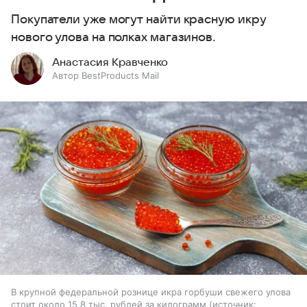
Покупатели уже могут найти красную икру
нового улова на полках магазинов.
Анастасия Кравченко
Автор BestProducts Mail
В крупной федеральной рознице икра горбуши свежего улова
стоит около 15,8 тыс. рублей за килограмм
источник: