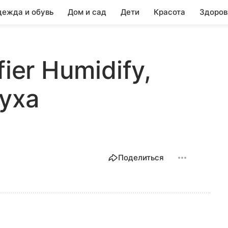
ежда и обувь
Дом и сад
Дети
Красота
Здоров
ier Humidify,
уха
Поделиться