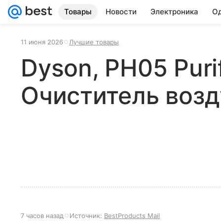
Товары
Новости
Электроника
Од
11 июня 2026
Лучшие товары
Dyson, PH05 Purif
Очиститель возд
7 часов назад
Источник:
BestProducts Mail