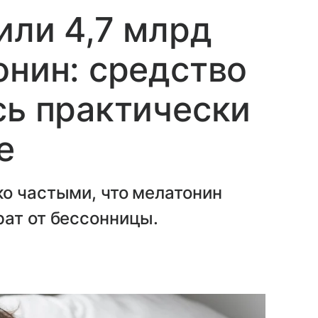
или 4,7 млрд
онин: средство
сь практически
е
о частыми, что мелатонин
рат от бессонницы.