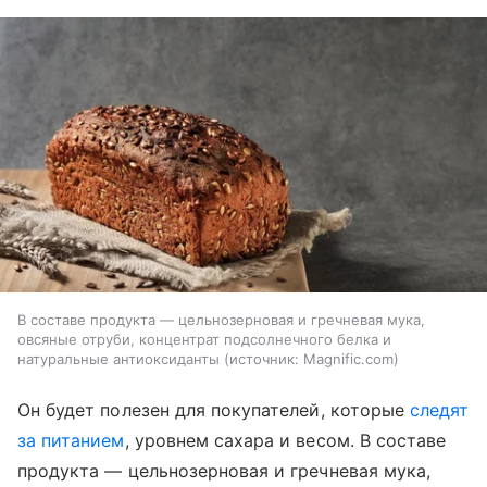
В составе продукта — цельнозерновая и гречневая мука,
овсяные отруби, концентрат подсолнечного белка и
натуральные антиоксиданты
источник:
Magnific.com
Он будет полезен для покупателей, которые
следят
за питанием
, уровнем сахара и весом. В составе
продукта — цельнозерновая и гречневая мука,