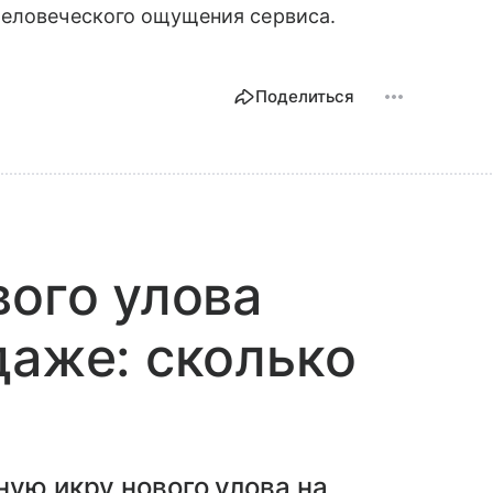
человеческого ощущения сервиса.
Поделиться
вого улова
даже: сколько
ную икру нового улова на