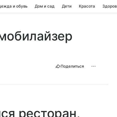
ежда и обувь
Дом и сад
Дети
Красота
Здоров
ммобилайзер
Поделиться
ся ресторан,