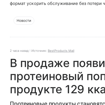
формат ускорить обслуживание без потери 
Новости
2 часа назад
Источник:
BestProducts Mail
В продаже появ
протеиновый поп
продукте 129 кк
Протеиновые продукты становятс