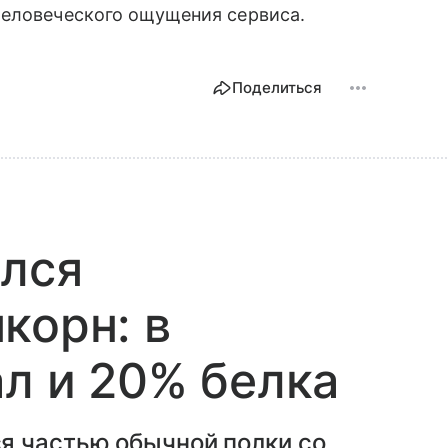
человеческого ощущения сервиса.
Поделиться
ился
корн: в
ал и 20% белка
я частью обычной полки со