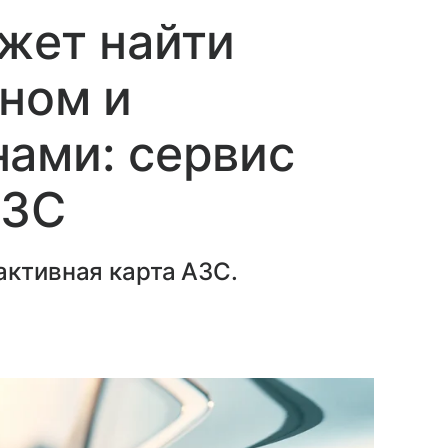
жет найти
ином и
ами: сервис
АЗС
активная карта АЗС.