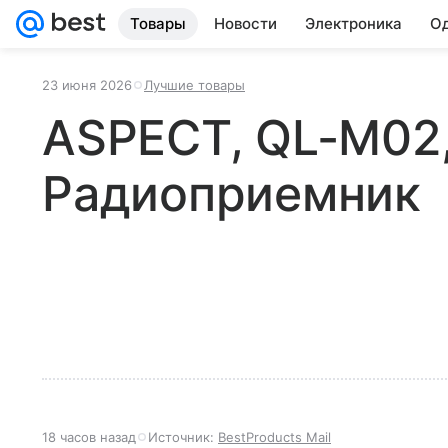
Товары
Новости
Электроника
Од
23 июня 2026
Лучшие товары
ASPECT, QL-M02
Радиоприемник
18 часов назад
Источник:
BestProducts Mail