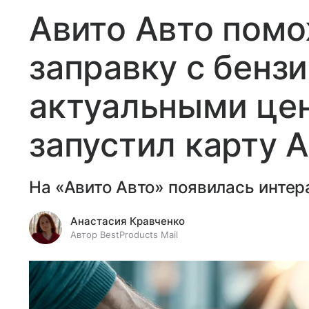
Авито Авто помо
заправку с бенз
актуальными цен
запустил карту 
На «Авито Авто» появилась интер
Анастасия Кравченко
Автор BestProducts Mail