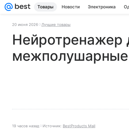
Товары
Новости
Электроника
Од
20 июня 2026
Лучшие товары
Нейротренажер 
межполушарные
19 часов назад
Источник:
BestProducts Mail