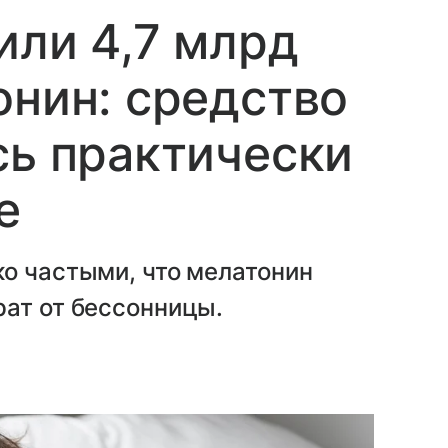
или 4,7 млрд
онин: средство
сь практически
е
о частыми, что мелатонин
рат от бессонницы.