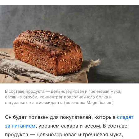
В составе продукта — цельнозерновая и гречневая мука,
овсяные отруби, концентрат подсолнечного белка и
натуральные антиоксиданты
источник:
Magnific.com
Он будет полезен для покупателей, которые
следят
за питанием
, уровнем сахара и весом. В составе
продукта — цельнозерновая и гречневая мука,