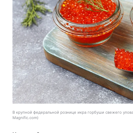
В крупной федеральной рознице икра горбуши свежего улова 
Magnific.com