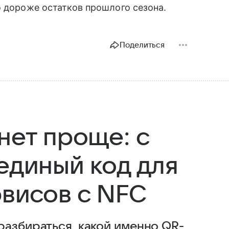
о дороже остатков прошлого сезона.
Поделиться
нет проще: с
единый код для
рвисов с NFC
разбираться, какой именно QR-