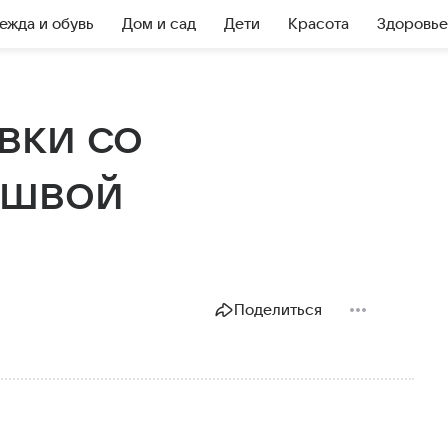
ежда и обувь
Дом и сад
Дети
Красота
Здоровье
вки со
ошвой
Поделиться