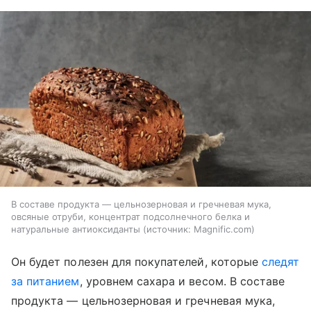
В составе продукта — цельнозерновая и гречневая мука,
овсяные отруби, концентрат подсолнечного белка и
натуральные антиоксиданты
источник:
Magnific.com
Он будет полезен для покупателей, которые
следят
за питанием
, уровнем сахара и весом. В составе
продукта — цельнозерновая и гречневая мука,