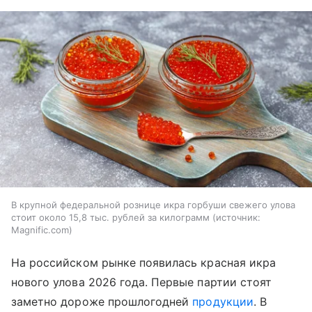
В крупной федеральной рознице икра горбуши свежего улова
стоит около 15,8 тыс. рублей за килограмм
источник:
Magnific.com
На российском рынке появилась красная икра
нового улова 2026 года. Первые партии стоят
заметно дороже прошлогодней
продукции
. В