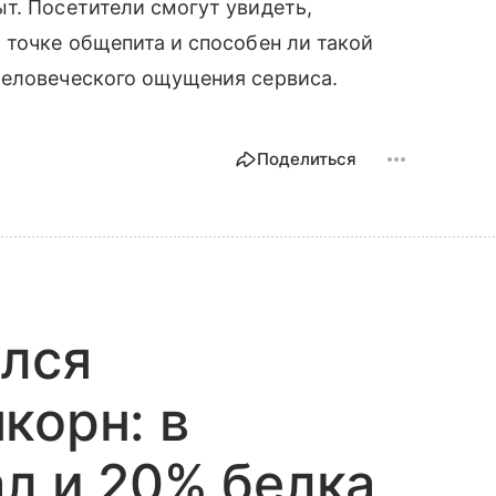
т. Посетители смогут увидеть,
 точке общепита и способен ли такой
человеческого ощущения сервиса.
Поделиться
ился
корн: в
ал и 20% белка