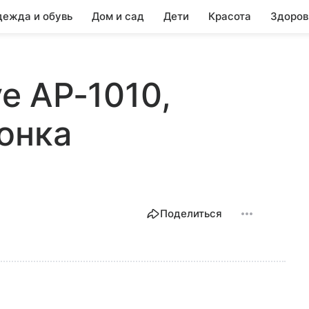
ежда и обувь
Дом и сад
Дети
Красота
Здоров
ve AP-1010,
онка
Поделиться