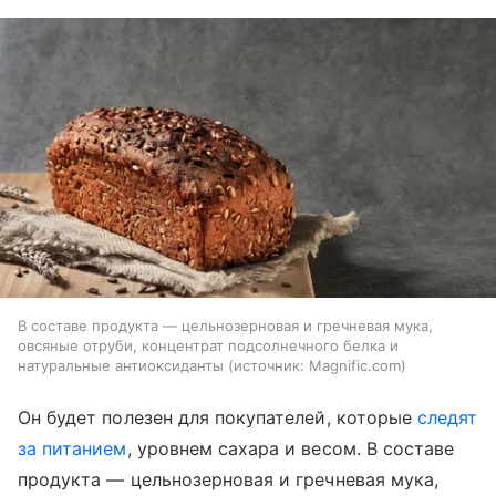
В составе продукта — цельнозерновая и гречневая мука,
овсяные отруби, концентрат подсолнечного белка и
натуральные антиоксиданты
источник:
Magnific.com
Он будет полезен для покупателей, которые
следят
за питанием
, уровнем сахара и весом. В составе
продукта — цельнозерновая и гречневая мука,