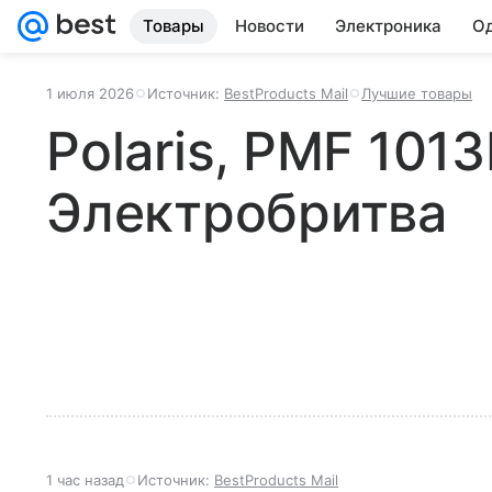
Товары
Новости
Электроника
Од
1 июля 2026
Источник:
BestProducts Mail
Лучшие товары
Polaris, PMF 101
Электробритва
1 час назад
Источник:
BestProducts Mail