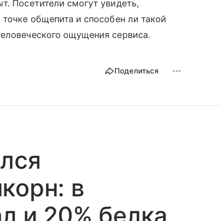
т. Посетители смогут увидеть,
 точке общепита и способен ли такой
человеческого ощущения сервиса.
Поделиться
ился
корн: в
ал и 20% белка