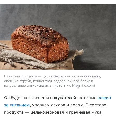
В составе продукта — цельнозерновая и гречневая мука,
овсяные отруби, концентрат подсолнечного белка и
натуральные антиоксиданты
источник:
Magnific.com
Он будет полезен для покупателей, которые
следят
за питанием
, уровнем сахара и весом. В составе
продукта — цельнозерновая и гречневая мука,