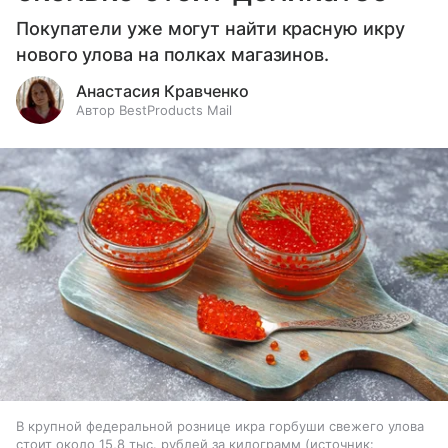
Покупатели уже могут найти красную икру
нового улова на полках магазинов.
Анастасия Кравченко
Автор BestProducts Mail
В крупной федеральной рознице икра горбуши свежего улова
стоит около 15,8 тыс. рублей за килограмм
источник: