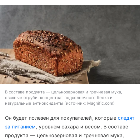
В составе продукта — цельнозерновая и гречневая мука,
овсяные отруби, концентрат подсолнечного белка и
натуральные антиоксиданты
источник:
Magnific.com
Он будет полезен для покупателей, которые
следят
за питанием
, уровнем сахара и весом. В составе
продукта — цельнозерновая и гречневая мука,