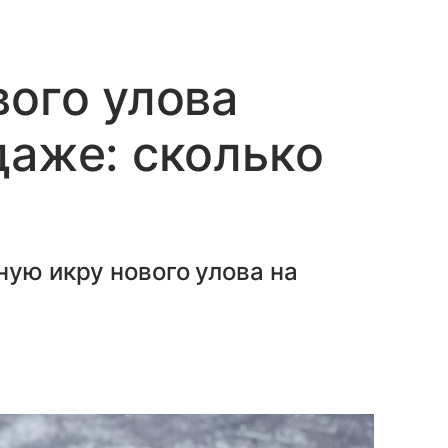
вого улова
даже: сколько
ную икру нового улова на