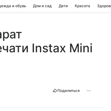
ежда и обувь
Дом и сад
Дети
Красота
Здоров
арат
ати Instax Mini
Поделиться