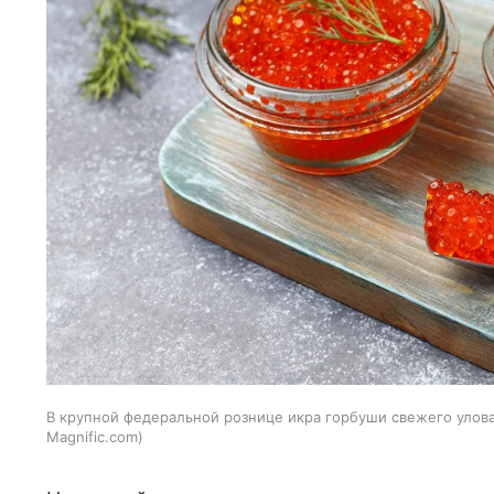
В крупной федеральной рознице икра горбуши свежего улова 
Magnific.com