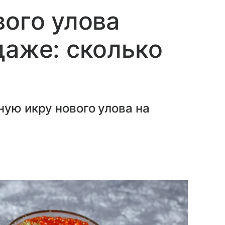
вого улова
даже: сколько
ную икру нового улова на