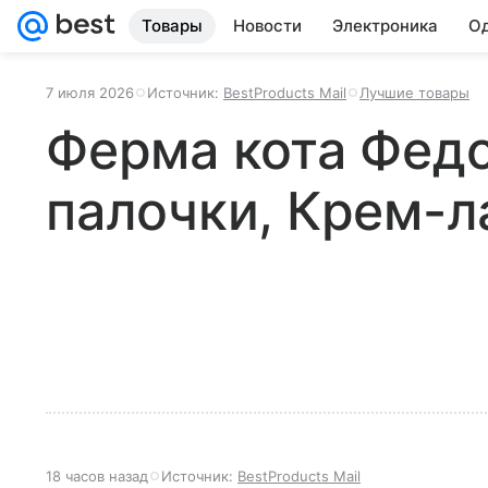
Товары
Новости
Электроника
Од
7 июля 2026
Источник:
BestProducts Mail
Лучшие товары
Ферма кота Фед
палочки, Крем-л
18 часов назад
Источник:
BestProducts Mail