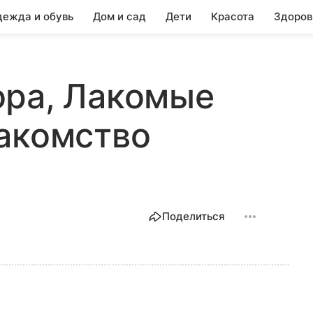
ежда и обувь
Дом и сад
Дети
Красота
Здоров
ора, Лакомые
акомство
Поделиться