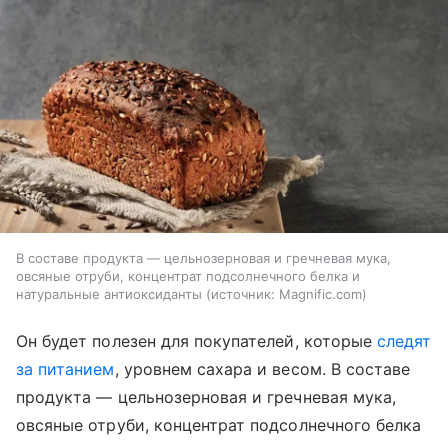
В составе продукта — цельнозерновая и гречневая мука,
овсяные отруби, концентрат подсолнечного белка и
натуральные антиоксиданты
источник:
Magnific.com
Он будет полезен для покупателей, которые
следят
за питанием
, уровнем сахара и весом. В составе
продукта — цельнозерновая и гречневая мука,
овсяные отруби, концентрат подсолнечного белка