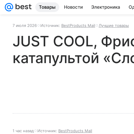
Товары
Новости
Электроника
Од
7 июля 2026
Источник:
BestProducts Mail
Лучшие товары
JUST COOL, Фри
катапультой «Сл
1 час назад
Источник:
BestProducts Mail