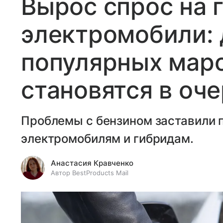
Вырос спрос на 
электромобили: 
популярных мар
становятся в оч
Проблемы с бензином заставили 
электромобилям и гибридам.
Анастасия Кравченко
Автор BestProducts Mail