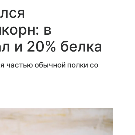
ился
корн: в
ал и 20% белка
я частью обычной полки со