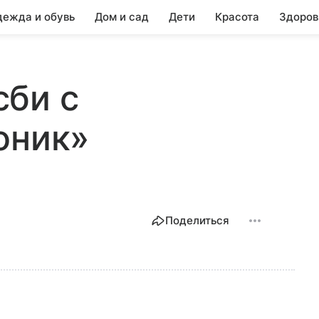
ежда и обувь
Дом и сад
Дети
Красота
Здоров
сби с
оник»
Поделиться