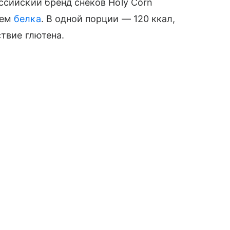
ссийский бренд снеков Holy Corn
ием
белка
. В одной порции — 120 ккал,
ствие глютена.