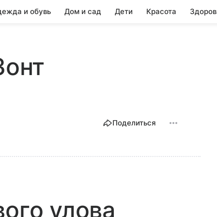
ежда и обувь
Дом и сад
Дети
Красота
Здоров
Зонт
Поделиться
вого улова