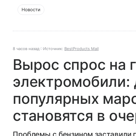
Новости
8 часов назад
Источник:
BestProducts Mail
Вырос спрос на 
электромобили: 
популярных мар
становятся в оч
Проблемы с бензином заставили 