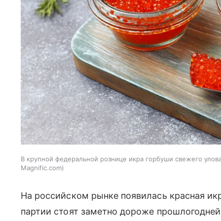
В крупной федеральной рознице икра горбуши свежего улова 
Magnific.com
На российском рынке появилась красная икр
партии стоят заметно дороже прошлогодне