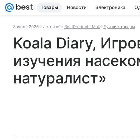
Товары
Новости
Электроника
Од
8 июля 2026
Источник:
BestProducts Mail
Лучшие товары
Koala Diary, Игр
изучения насек
натуралист»