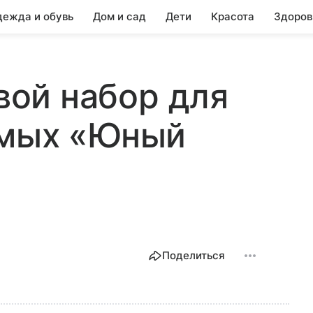
ежда и обувь
Дом и сад
Дети
Красота
Здоров
овой набор для
омых «Юный
Поделиться