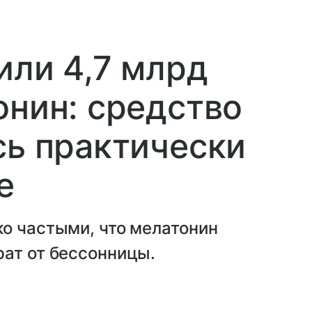
или 4,7 млрд
онин: средство
сь практически
е
о частыми, что мелатонин
рат от бессонницы.