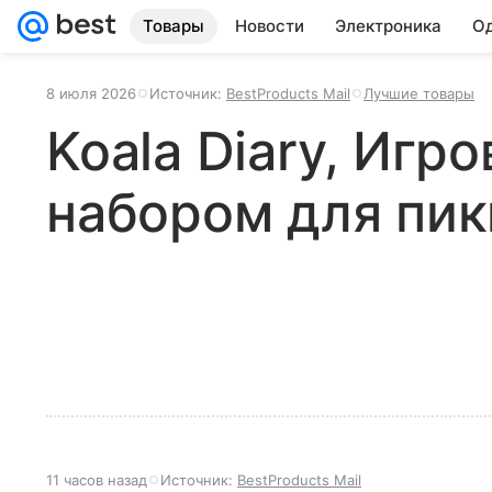
Товары
Новости
Электроника
Од
8 июля 2026
Источник:
BestProducts Mail
Лучшие товары
Koala Diary, Игро
набором для пик
11 часов назад
Источник:
BestProducts Mail