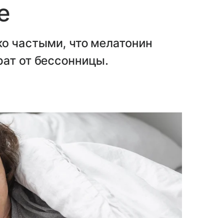
е
о частыми, что мелатонин
рат от бессонницы.