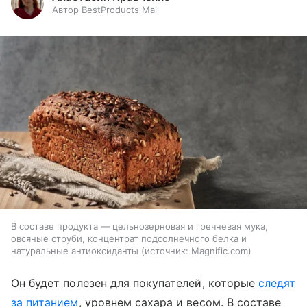
Автор BestProducts Mail
В составе продукта — цельнозерновая и гречневая мука,
овсяные отруби, концентрат подсолнечного белка и
натуральные антиоксиданты
источник:
Magnific.com
Он будет полезен для покупателей, которые
следят
за питанием
, уровнем сахара и весом. В составе