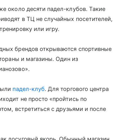
же около десяти падел-клубов. Такие
иводят в ТЦ не случайных посетителей,
тренировку или игру.
адных брендов открываются спортивные
стораны и магазины. Один из
ианозово».
крыли
падел-клуб
. Для торгового центра
иходит не просто «пройтись по
ртом, встретиться с друзьями и после
ак досуговый якорь. Обычный магазин