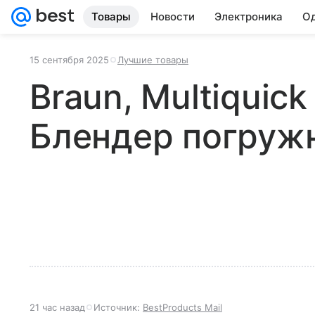
Товары
Новости
Электроника
Од
15 сентября 2025
Лучшие товары
Braun, Multiquic
Блендер погруж
21 час назад
Источник:
BestProducts Mail