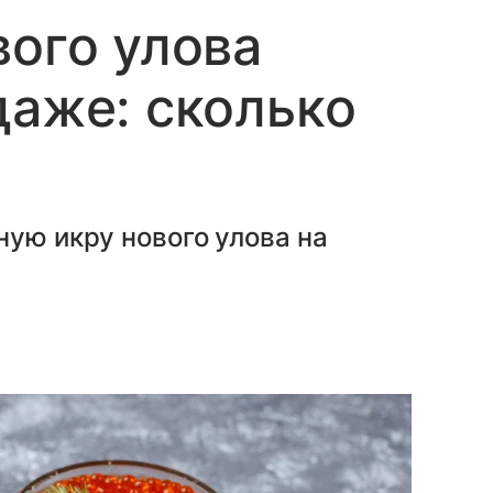
вого улова
даже: сколько
ную икру нового улова на