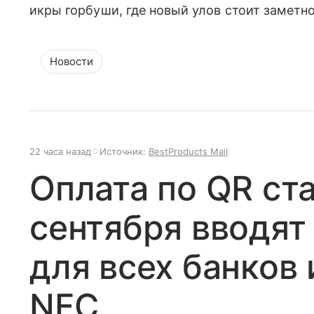
икры горбуши, где новый улов стоит заметн
Новости
22 часа назад
Источник:
BestProducts Mail
Оплата по QR ст
сентября вводят
для всех банков 
NFC