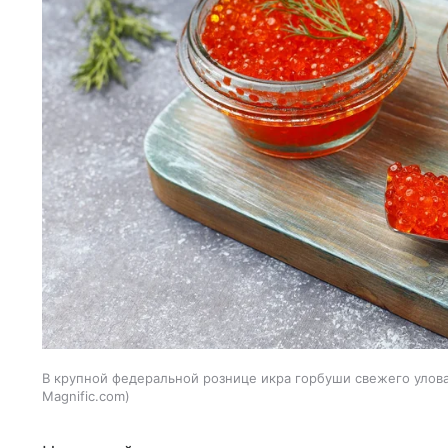
В крупной федеральной рознице икра горбуши свежего улова 
Magnific.com