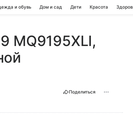
ежда и обувь
Дом и сад
Дети
Красота
Здоров
k 9 MQ9195XLI,
ной
Поделиться