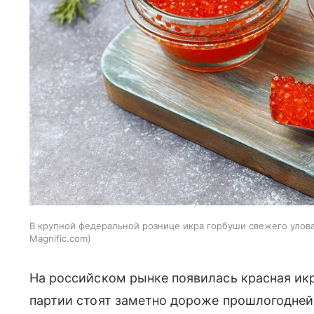
В крупной федеральной рознице икра горбуши свежего улова 
Magnific.com
На российском рынке появилась красная икр
партии стоят заметно дороже прошлогодне