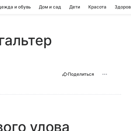
ежда и обувь
Дом и сад
Дети
Красота
Здоров
гальтер
Поделиться
вого улова