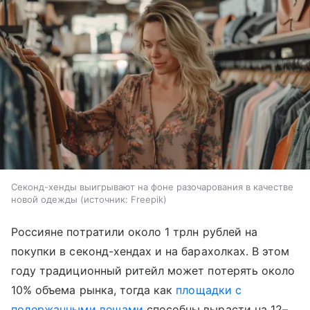
Секонд-хенды выигрывают на фоне разочарования в качестве
новой одежды
источник:
Freepik
Россияне потратили около 1 трлн рублей на
покупки в секонд-хендах и на барахолках. В этом
году традиционный ритейл может потерять около
10% объема рынка, тогда как
площадки с
подержанными вещами
способны вырасти на 12–