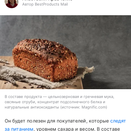
Автор BestProducts Mail
В составе продукта — цельнозерновая и гречневая мука,
овсяные отруби, концентрат подсолнечного белка и
натуральные антиоксиданты
источник:
Magnific.com
Он будет полезен для покупателей, которые
следят
за питанием
, уровнем сахара и весом. В составе