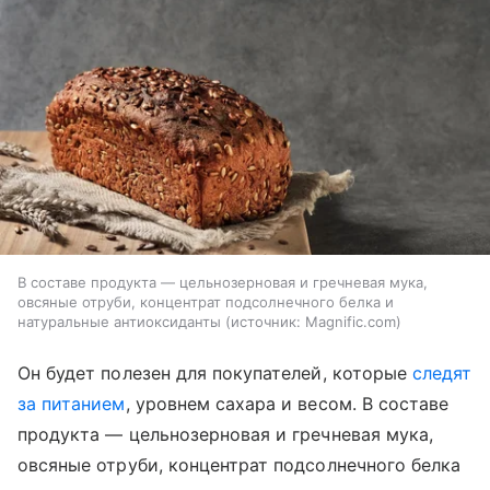
В составе продукта — цельнозерновая и гречневая мука,
овсяные отруби, концентрат подсолнечного белка и
натуральные антиоксиданты
источник:
Magnific.com
Он будет полезен для покупателей, которые
следят
за питанием
, уровнем сахара и весом. В составе
продукта — цельнозерновая и гречневая мука,
овсяные отруби, концентрат подсолнечного белка