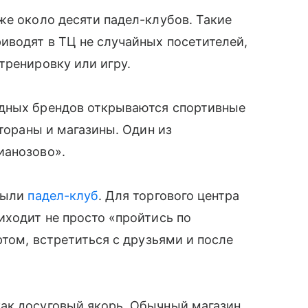
же около десяти падел-клубов. Такие
иводят в ТЦ не случайных посетителей,
тренировку или игру.
адных брендов открываются спортивные
стораны и магазины. Один из
ианозово».
крыли
падел-клуб
. Для торгового центра
иходит не просто «пройтись по
ртом, встретиться с друзьями и после
ак досуговый якорь. Обычный магазин