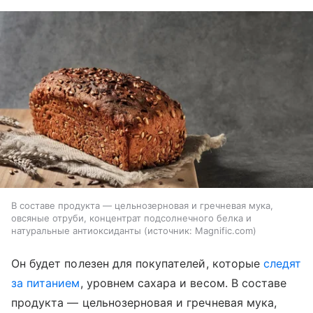
В составе продукта — цельнозерновая и гречневая мука,
овсяные отруби, концентрат подсолнечного белка и
натуральные антиоксиданты
источник:
Magnific.com
Он будет полезен для покупателей, которые
следят
за питанием
, уровнем сахара и весом. В составе
продукта — цельнозерновая и гречневая мука,