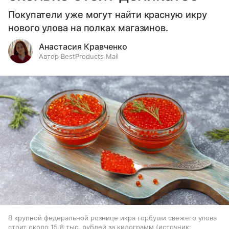
Покупатели уже могут найти красную икру
нового улова на полках магазинов.
Анастасия Кравченко
Автор BestProducts Mail
В крупной федеральной рознице икра горбуши свежего улова
стоит около 15,8 тыс. рублей за килограмм
источник: