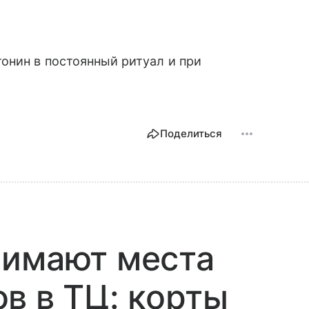
онин в постоянный ритуал и при
Поделиться
нимают места
в в ТЦ: корты