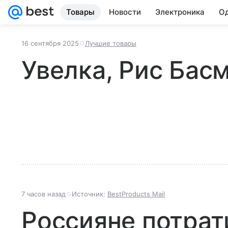
Товары
Новости
Электроника
Од
16 сентября 2025
Лучшие товары
Увелка, Рис Бас
7 часов назад
Источник:
BestProducts Mail
Россияне потрат