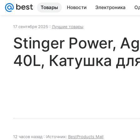
Товары
Новости
Электроника
Од
17 сентября 2025
Лучшие товары
Stinger Power, Ag
40L, Катушка дл
12 часов назад
Источник:
BestProducts Mail