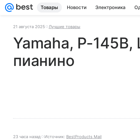
Товары
Новости
Электроника
Од
21 августа 2025
Лучшие товары
Yamaha, P-145B,
пианино
23 часа назад
Источник:
BestProducts Mail