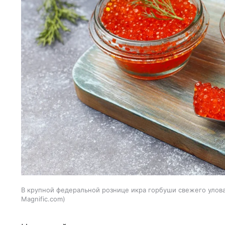
В крупной федеральной рознице икра горбуши свежего улова 
Magnific.com