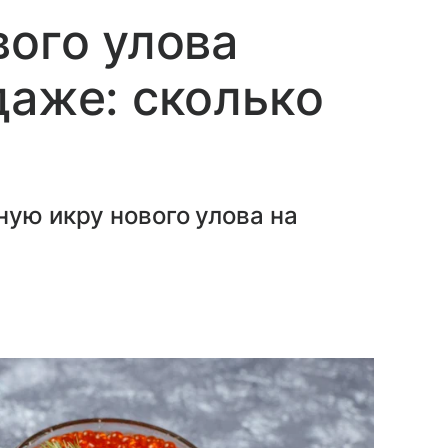
вого улова
даже: сколько
ную икру нового улова на