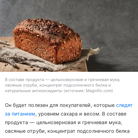
В составе продукта — цельнозерновая и гречневая мука,
овсяные отруби, концентрат подсолнечного белка и
натуральные антиоксиданты
источник:
Magnific.com
Он будет полезен для покупателей, которые
следят
за питанием
, уровнем сахара и весом. В составе
продукта — цельнозерновая и гречневая мука,
овсяные отруби, концентрат подсолнечного белка