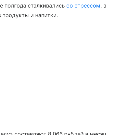
ие полгода сталкивались
со стрессом
, а
з продукты и напитки.
еду» составляют 8 066 рублей в месяц.