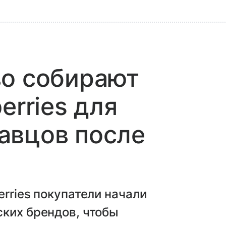
во собирают
erries для
авцов после
rries покупатели начали
ких брендов, чтобы