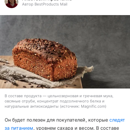
Автор BestProducts Mail
В составе продукта — цельнозерновая и гречневая мука,
овсяные отруби, концентрат подсолнечного белка и
натуральные антиоксиданты
источник:
Magnific.com
Он будет полезен для покупателей, которые
следят
за питанием
, уровнем сахара и весом. В составе