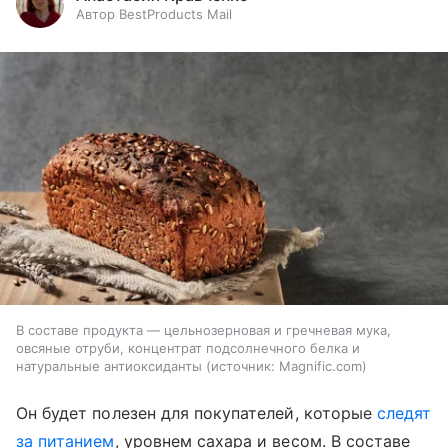
Автор BestProducts Mail
В составе продукта — цельнозерновая и гречневая мука,
овсяные отруби, концентрат подсолнечного белка и
натуральные антиоксиданты
источник:
Magnific.com
Он будет полезен для покупателей, которые
следят
за питанием
, уровнем сахара и весом. В составе